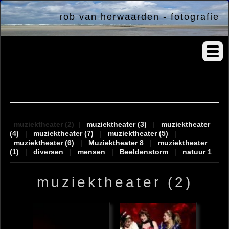
rob van herwaarden - fotografie
albums
muziektheater (2)
|
muziektheater (3)
|
muziektheater
(4)
|
muziektheater (7)
|
muziektheater (5)
|
muziektheater (6)
|
Muziektheater 8
|
muziektheater
(1)
|
diversen
|
mensen
|
Beeldenstorm
|
natuur 1
muziektheater (2)