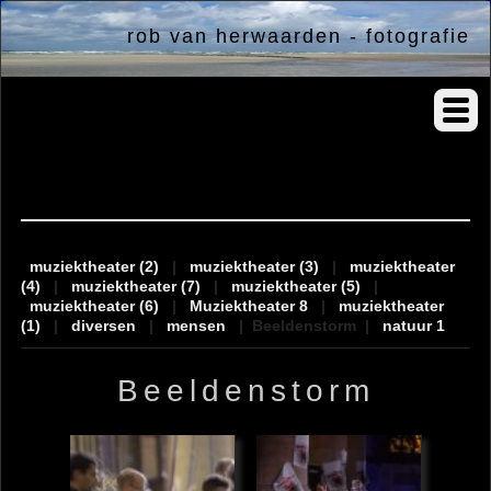
rob van herwaarden - fotografie
albums
muziektheater (2)
|
muziektheater (3)
|
muziektheater
(4)
|
muziektheater (7)
|
muziektheater (5)
|
muziektheater (6)
|
Muziektheater 8
|
muziektheater
(1)
|
diversen
|
mensen
|
Beeldenstorm
|
natuur 1
Beeldenstorm