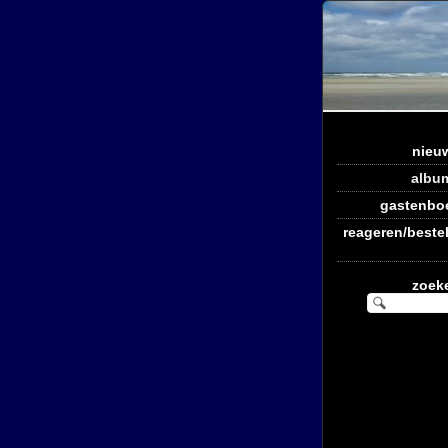
nieu
albu
gastenbo
reageren/bestel
zoek