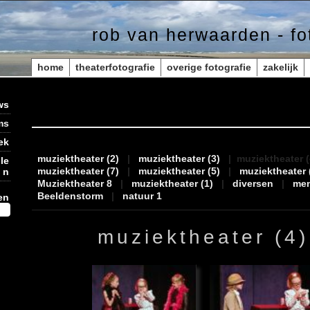
rob van herwaarden - fo
home
theaterfotografie
overige fotografie
zakelijk
albums
ws
ms
ek
muziektheater (2)
|
muziektheater (3)
|
muziektheater 
le
muziektheater (7)
|
muziektheater (5)
|
muziektheater 
n
Muziektheater 8
|
muziektheater (1)
|
diversen
|
me
Beeldenstorm
|
natuur 1
en
muziektheater (4)