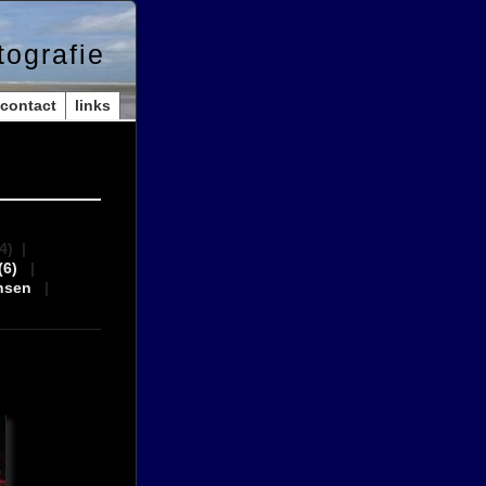
tografie
contact
links
(4)
|
(6)
|
nsen
|