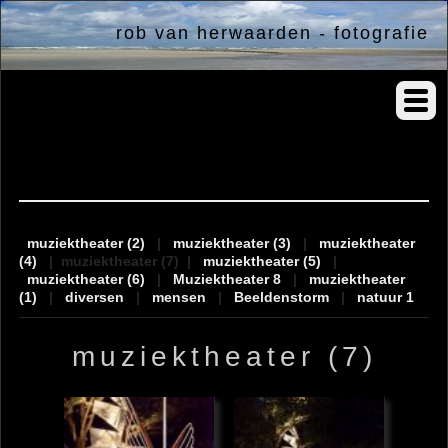
rob van herwaarden - fotografie
albums
muziektheater (2)
|
muziektheater (3)
|
muziektheater
(4)
|
muziektheater (7)
|
muziektheater (5)
|
muziektheater (6)
|
Muziektheater 8
|
muziektheater
(1)
|
diversen
|
mensen
|
Beeldenstorm
|
natuur 1
muziektheater (7)